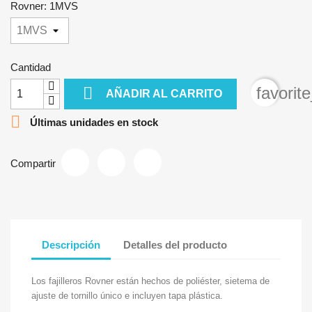
Rovner: 1MVS
Cantidad

favorit
AÑADIR AL CARRITO

Últimas unidades en stock
Compartir
Descripción
Detalles del producto
Los fajilleros Rovner están hechos de poliéster, sietema de
ajuste de tornillo único e incluyen tapa plástica.