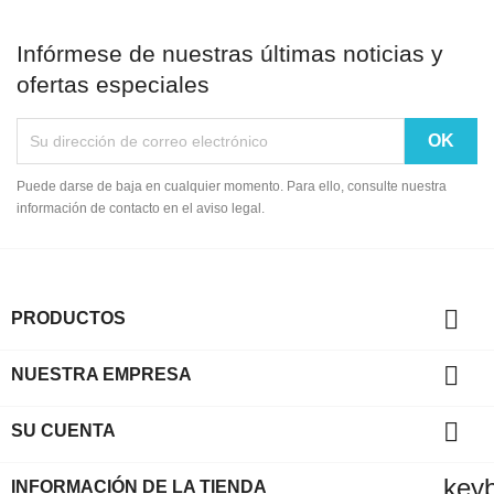
Infórmese de nuestras últimas noticias y
ofertas especiales
Puede darse de baja en cualquier momento. Para ello, consulte nuestra
información de contacto en el aviso legal.

PRODUCTOS

NUESTRA EMPRESA

SU CUENTA
key
INFORMACIÓN DE LA TIENDA