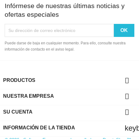
Infórmese de nuestras últimas noticias y
ofertas especiales
Puede darse de baja en cualquier momento. Para ello, consulte nuestra
información de contacto en el aviso legal.

PRODUCTOS

NUESTRA EMPRESA

SU CUENTA
key
INFORMACIÓN DE LA TIENDA