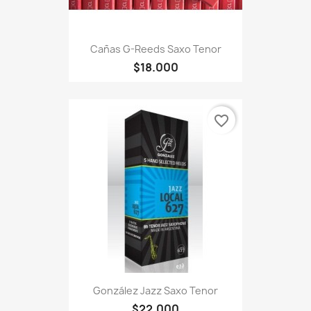
Cañas G-Reeds Saxo Tenor
$18.000
favorite_border
González Jazz Saxo Tenor
$22.000