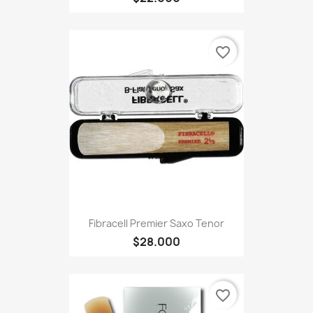
favorite_border
Fibracell Premier Saxo Tenor
$28.000
favorite_border