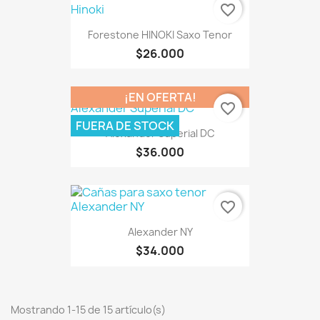
favorite_border
Forestone HINOKI Saxo Tenor
$26.000
¡EN OFERTA!
favorite_border
FUERA DE STOCK
Alexander Superial DC
$36.000
favorite_border
Alexander NY
$34.000
Mostrando 1-15 de 15 artículo(s)