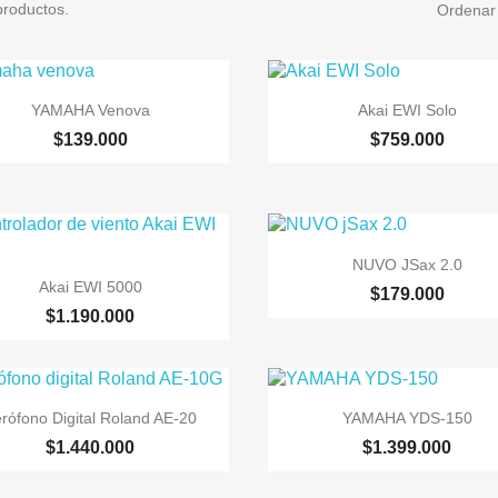
productos.
Ordenar 


Vista rápida
Vista rápida
YAMAHA Venova
Akai EWI Solo
$139.000
$759.000

Vista rápida
NUVO JSax 2.0

Vista rápida
Akai EWI 5000
$179.000
$1.190.000


Vista rápida
Vista rápida
rófono Digital Roland AE-20
YAMAHA YDS-150
$1.440.000
$1.399.000