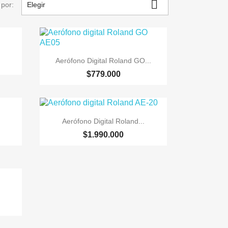

por:
Elegir

Vista rápida
Aerófono Digital Roland GO...
$779.000

Vista rápida
Aerófono Digital Roland...
$1.990.000