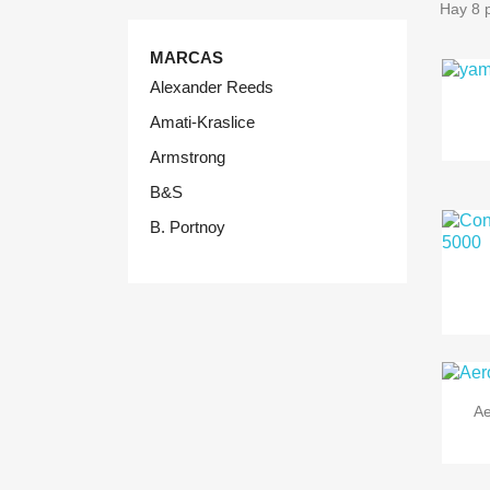
Hay 8 
MARCAS
Alexander Reeds
Amati-Kraslice
Armstrong
B&S
B. Portnoy
Ae