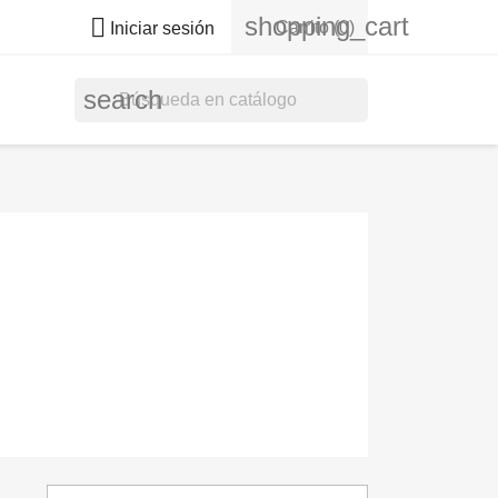
shopping_cart

Carrito
(0)
Iniciar sesión
search