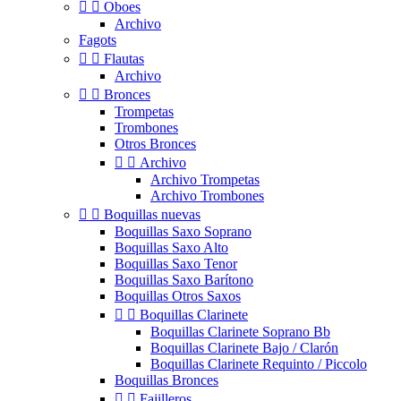


Oboes
Archivo
Fagots


Flautas
Archivo


Bronces
Trompetas
Trombones
Otros Bronces


Archivo
Archivo Trompetas
Archivo Trombones


Boquillas nuevas
Boquillas Saxo Soprano
Boquillas Saxo Alto
Boquillas Saxo Tenor
Boquillas Saxo Barítono
Boquillas Otros Saxos


Boquillas Clarinete
Boquillas Clarinete Soprano Bb
Boquillas Clarinete Bajo / Clarón
Boquillas Clarinete Requinto / Piccolo
Boquillas Bronces


Fajilleros