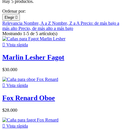
Hay 5 productos.
Ordenar por:
Elegir

Relevancia
Nombre, A a Z
Nombre, Z a A
Precio: de más bajo a
más alto
Precio, de más alto a más bajo
Mostrando 1-5 de 5 artículo(s)

Vista rápida
Marlin Lesher Fagot
$30.000

Vista rápida
Fox Renard Oboe
$28.000

Vista rápida