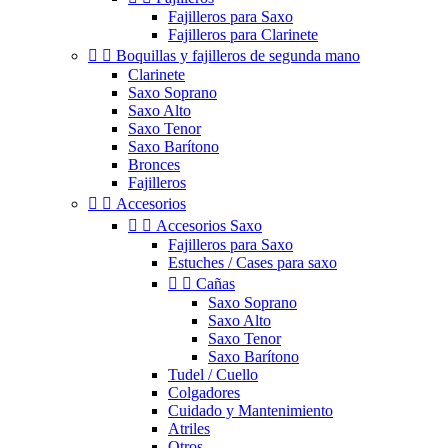
Fajilleros para Saxo
Fajilleros para Clarinete


Boquillas y fajilleros de segunda mano
Clarinete
Saxo Soprano
Saxo Alto
Saxo Tenor
Saxo Barítono
Bronces
Fajilleros


Accesorios


Accesorios Saxo
Fajilleros para Saxo
Estuches / Cases para saxo


Cañas
Saxo Soprano
Saxo Alto
Saxo Tenor
Saxo Barítono
Tudel / Cuello
Colgadores
Cuidado y Mantenimiento
Atriles
Otros