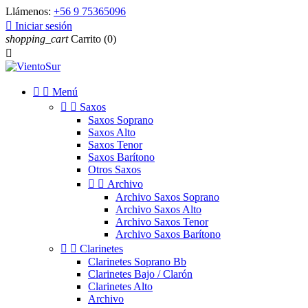
Llámenos:
+56 9 75365096

Iniciar sesión
shopping_cart
Carrito
(0)



Menú


Saxos
Saxos Soprano
Saxos Alto
Saxos Tenor
Saxos Barítono
Otros Saxos


Archivo
Archivo Saxos Soprano
Archivo Saxos Alto
Archivo Saxos Tenor
Archivo Saxos Barítono


Clarinetes
Clarinetes Soprano Bb
Clarinetes Bajo / Clarón
Clarinetes Alto
Archivo