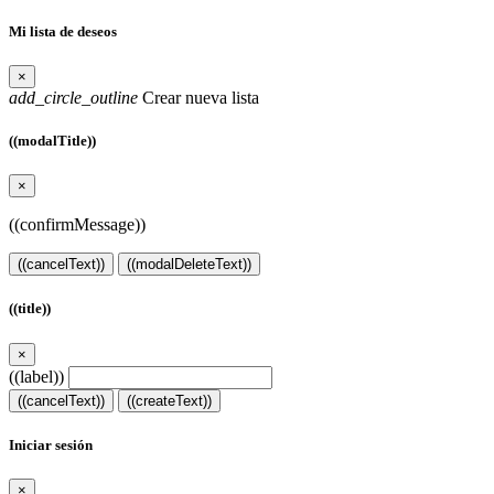
Mi lista de deseos
×
add_circle_outline
Crear nueva lista
((modalTitle))
×
((confirmMessage))
((cancelText))
((modalDeleteText))
((title))
×
((label))
((cancelText))
((createText))
Iniciar sesión
×