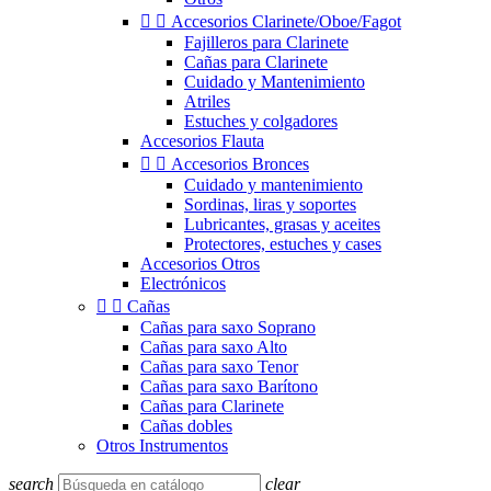


Accesorios Clarinete/Oboe/Fagot
Fajilleros para Clarinete
Cañas para Clarinete
Cuidado y Mantenimiento
Atriles
Estuches y colgadores
Accesorios Flauta


Accesorios Bronces
Cuidado y mantenimiento
Sordinas, liras y soportes
Lubricantes, grasas y aceites
Protectores, estuches y cases
Accesorios Otros
Electrónicos


Cañas
Cañas para saxo Soprano
Cañas para saxo Alto
Cañas para saxo Tenor
Cañas para saxo Barítono
Cañas para Clarinete
Cañas dobles
Otros Instrumentos
search
clear