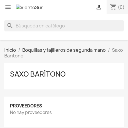
shopping_cart


(0)
search
Inicio
Boquillas y fajilleros de segunda mano
Saxo
Barítono
SAXO BARÍTONO
PROVEEDORES
No hay proveedores