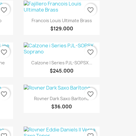
favorite_border
favorite_border
Vista rápida

b
Francois Louis Ultimate Brass
$129.000
favorite_border
favorite_border
Vista rápida

ine
Calzone I Series PJL-SOPSX...
$245.000
favorite_border
favorite_border
Vista rápida

Rovner Dark Saxo Barítono
$36.000