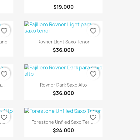
$19.000
favorite_border
favorite_border
Vista rápida

rano
Rovner Light Saxo Tenor
$36.000
favorite_border
favorite_border
Vista rápida

...
Rovner Dark Saxo Alto
$36.000
favorite_border
favorite_border
Vista rápida

...
Forestone Unfiled Saxo Tenor
$24.000