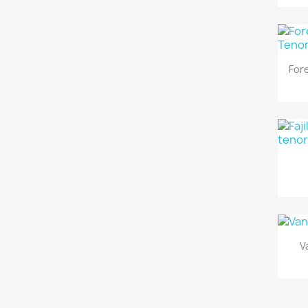
For
V