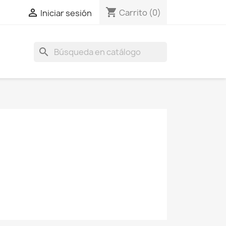
shopping_cart

Carrito
(0)
Iniciar sesión
search