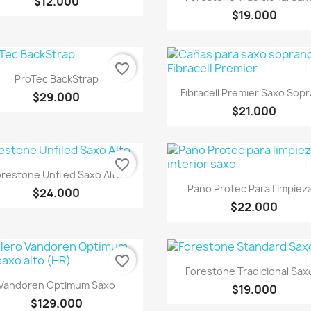
$12.000
$19.000
favorite_border
Vista rápida

ProTec BackStrap
Vista rápida

Fibracell Premier Saxo Sop
$29.000
$21.000
favorite_border
Vista rápida

orestone Unfiled Saxo Alto
Vista rápida

Paño Protec Para Limpieza
$24.000
$22.000
favorite_border
Vista rápida

Forestone Tradicional Saxo
Vista rápida

Vandoren Optimum Saxo
$19.000
$129.000