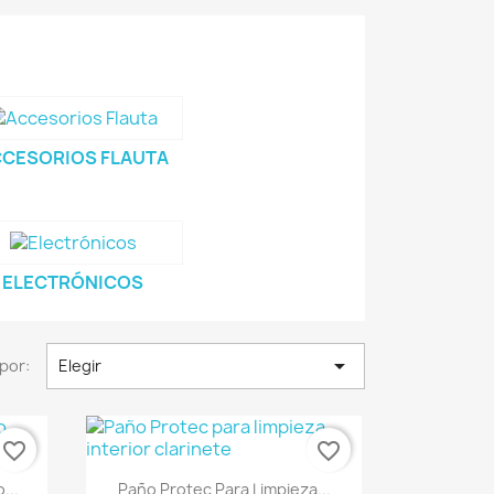
CESORIOS FLAUTA
ELECTRÓNICOS

por:
Elegir
favorite_border
favorite_border
Vista rápida

...
Paño Protec Para Limpieza...