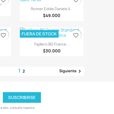
favorite_border
favorite_border
no
Vista rápida

Rovner Eddie Daniels II...
$49.000
FUERA DE STOCK
favorite_border
favorite_border
Vista rápida

Fajillero BG France...
$30.000
1

Siguiente
2
 ello, consulte nuestra