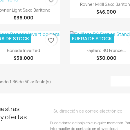
favorite_border
Vista rápida

Rovner MKIII Saxo Baríto
Vista rápida

ovner Light Saxo Barítono
$46.000
$36.000
RA DE STOCK
FUERA DE STOCK
favorite_border
Vista rápida
Vista rápida


Bonade Inverted
Fajillero BG France...
$38.000
$30.000
ndo 1-36 de 50 artículo(s)
uestras
 y ofertas
Puede darse de baja en cualquier momento. Para
información de contacto en el aviso legal.