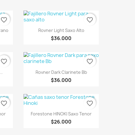
favorite_border
favorite_border
Vista rápida

rano
Rovner Light Saxo Alto
$36.000
favorite_border
favorite_border
Vista rápida

..
Rovner Dark Clarinete Bb
$36.000
favorite_border
favorite_border
Vista rápida

nor
Forestone HINOKI Saxo Tenor
$26.000