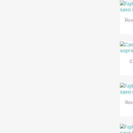
Rov
C
Rov