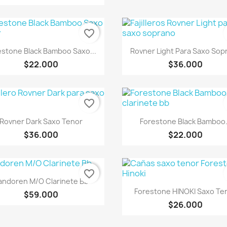
favorite_border
Vista rápida
Vista rápida


estone Black Bamboo Saxo...
Rovner Light Para Saxo Sop
$22.000
$36.000
favorite_border
Vista rápida
Vista rápida


Rovner Dark Saxo Tenor
Forestone Black Bamboo.
$36.000
$22.000
favorite_border
Vista rápida

andoren M/O Clarinete Bb
Vista rápida

Forestone HINOKI Saxo Te
$59.000
$26.000