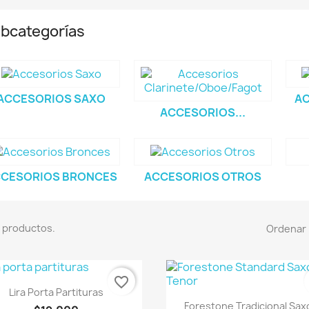
bcategorías
ACCESORIOS SAXO
AC
ACCESORIOS...
CESORIOS BRONCES
ACCESORIOS OTROS
 productos.
Ordenar 
favorite_border
Vista rápida

Lira Porta Partituras
Vista rápida

Forestone Tradicional Saxo