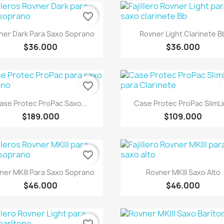
favorite_border
Vista rápida
Vista rápida


ner Dark Para Saxo Soprano
Rovner Light Clarinete B
$36.000
$36.000
favorite_border
Vista rápida
Vista rápida


ase Protec ProPac Saxo...
Case Protec ProPac SlimL
$189.000
$109.000
favorite_border
Vista rápida
Vista rápida


ner MKIII Para Saxo Soprano
Rovner MKIII Saxo Alto
$46.000
$46.000