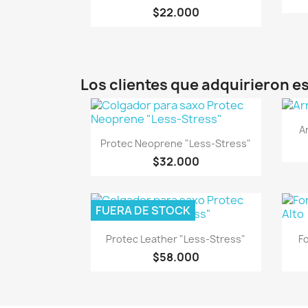
$22.000
Los clientes que adquirieron 
A
Vista rápida

Protec Neoprene "Less-Stress"
$32.000
FUERA DE STOCK
Vista rápida

Protec Leather "Less-Stress"
Fo
$58.000