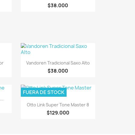
$38.000
Vista rápida

or
Vandoren Tradicional Saxo Alto
$38.000
FUERA DE STOCK
..
Vista rápida

Otto Link Super Tone Master 8
$129.000