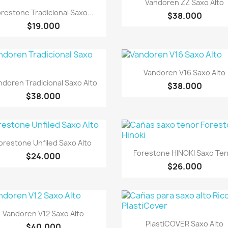

Vandoren ZZ Saxo Alto
Vista rápida

restone Tradicional Saxo...
$38.000
$19.000
Vista rápida

Vandoren V16 Saxo Alto
Vista rápida

ndoren Tradicional Saxo Alto
$38.000
$38.000
Vista rápida

orestone Unfiled Saxo Alto
Vista rápida

Forestone HINOKI Saxo Te
$24.000
$26.000
Vista rápida

Vandoren V12 Saxo Alto
Vista rápida

PlastiCOVER Saxo Alto
$40.000