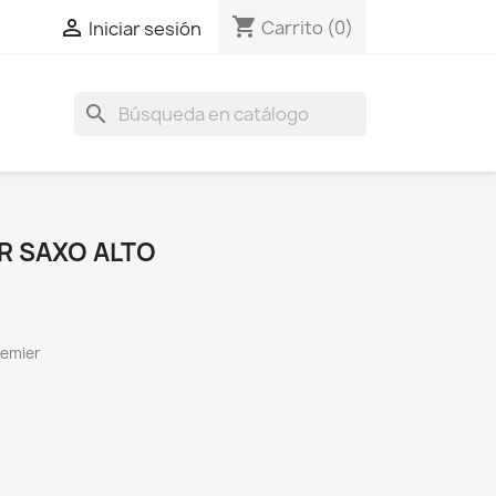
shopping_cart

Carrito
(0)
Iniciar sesión
search
R SAXO ALTO
remier