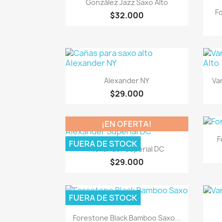

González Jazz Saxo Alto
Fo
$32.000
Vista rápida

Alexander NY
Va
$29.000
¡EN OFERTA!
F
FUERA DE STOCK
Vista rápida

Alexander Superial DC
$29.000
FUERA DE STOCK
Vista rápida

Forestone Black Bamboo Saxo...