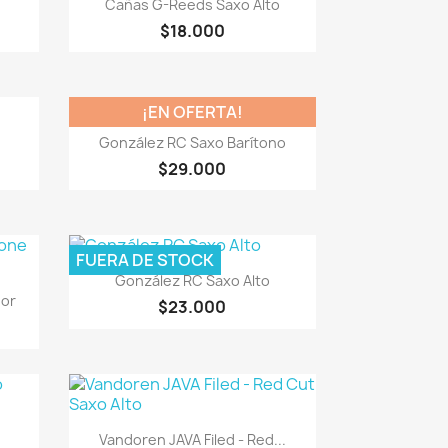

Cañas G-Reeds Saxo Alto
$18.000
¡EN OFERTA!
Vista rápida

González RC Saxo Barítono
$29.000
FUERA DE STOCK
Vista rápida

González RC Saxo Alto
nor
$23.000
Vista rápida

Vandoren JAVA Filed - Red...