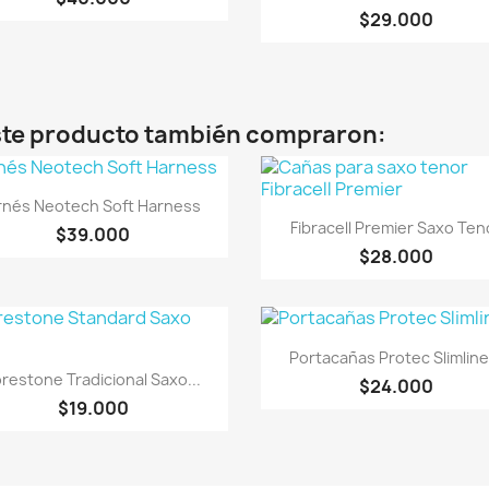
$29.000
este producto también compraron:
Vista rápida

rnés Neotech Soft Harness
Vista rápida

Fibracell Premier Saxo Ten
$39.000
$28.000
Vista rápida

Portacañas Protec Slimline.
Vista rápida

restone Tradicional Saxo...
$24.000
$19.000