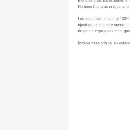
menores y las llaves tienen e
No tiene fracturas ni reparacio
Las zapatillas nuevas al 100%
ajustado, el clarinete suena en 
de gran cuerpo y volumen, gra
Incluye case original en estad