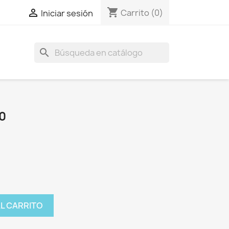
shopping_cart

Carrito
(0)
Iniciar sesión
search
0
AL CARRITO