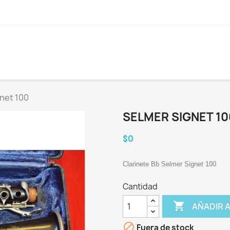
net 100
SELMER SIGNET 10
$0
Clarinete Bb Selmer Signet 100
Cantidad

AÑADIR 

Fuera de stock