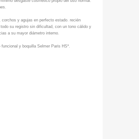
l mínimo desgaste cosmético propio del uso normal.
nes.
, corchos y agujas en perfecto esta
do. recién
todo su registro sin dificultad, con un tono cálido y
cias a su mayor diámetro interno.
o funcional y boquilla Selmer Paris HS*.