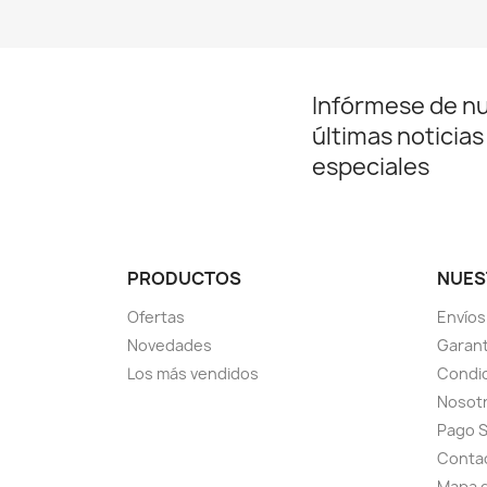
Infórmese de n
últimas noticias
especiales
PRODUCTOS
NUES
Ofertas
Envíos
Novedades
Garant
Los más vendidos
Condic
Nosot
Pago 
Conta
Mapa d