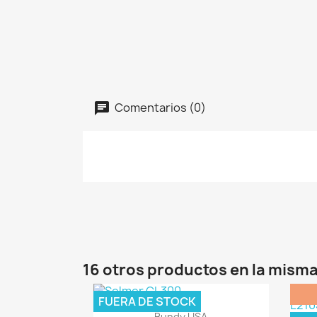
Comentarios (0)
16 otros productos en la misma
FUERA DE STOCK
Vista rápida

Bundy USA