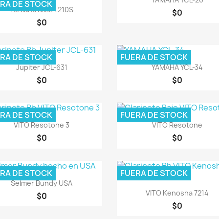
RA DE STOCK
Vista rápida

LeBlanc Bliss L210S
$0
$0
RA DE STOCK
FUERA DE STOCK
Vista rápida
Vista rápida


Jupiter JCL-631
YAMAHA YCL-34
$0
$0
RA DE STOCK
FUERA DE STOCK
Vista rápida
Vista rápida


VITO Resotone 3
VITO Resotone
$0
$0
RA DE STOCK
FUERA DE STOCK
Vista rápida

Selmer Bundy USA
Vista rápida

VITO Kenosha 7214
$0
$0