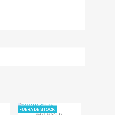
FUERA DE STOCK
Vista rápida

YAMAHA YCL-34