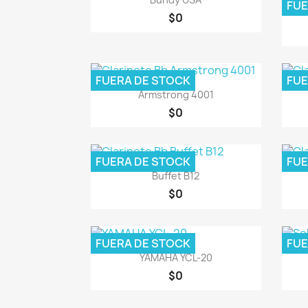
FUE
$0
FUERA DE STOCK
FUE
Vista rápida

Armstrong 4001
$0
FUERA DE STOCK
FUE
Vista rápida

Buffet B12
$0
FUERA DE STOCK
FUE
Vista rápida

YAMAHA YCL-20
$0