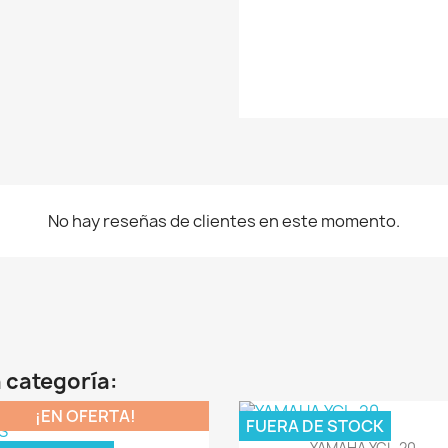
No hay reseñas de clientes en este momento.
 categoría:
¡EN OFERTA!
FUERA DE STOCK
Vista rápida

YAMAHA YCL-20