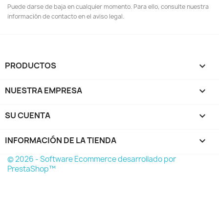
Puede darse de baja en cualquier momento. Para ello, consulte nuestra
información de contacto en el aviso legal.
PRODUCTOS

NUESTRA EMPRESA

SU CUENTA

INFORMACIÓN DE LA TIENDA
keyboard_arrow_down
© 2026 - Software Ecommerce desarrollado por
PrestaShop™