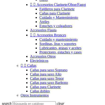


Accesorios Clarinete/Oboe/Fagot
Fajilleros para Clarinete
Cañas para Clarinete
Cuidado y Mantenimiento
Atriles
Estuches y colgadores
Accesorios Flauta


Accesorios Bronces
Cuidado y mantenimiento
Sordinas, liras y soportes
Lubricantes, grasas y aceites
Protectores, estuches y cases
Accesorios Otros
Electrónicos


Cañas
Cañas para saxo Soprano
Cañas para saxo Alto
Cañas para saxo Tenor
Cañas para saxo Barítono
Cañas para Clarinete
Cañas dobles
Otros Instrumentos
search
clear