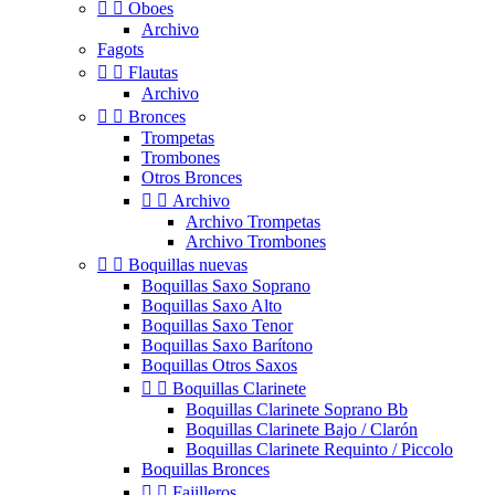


Oboes
Archivo
Fagots


Flautas
Archivo


Bronces
Trompetas
Trombones
Otros Bronces


Archivo
Archivo Trompetas
Archivo Trombones


Boquillas nuevas
Boquillas Saxo Soprano
Boquillas Saxo Alto
Boquillas Saxo Tenor
Boquillas Saxo Barítono
Boquillas Otros Saxos


Boquillas Clarinete
Boquillas Clarinete Soprano Bb
Boquillas Clarinete Bajo / Clarón
Boquillas Clarinete Requinto / Piccolo
Boquillas Bronces


Fajilleros