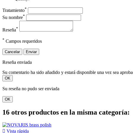
*
Tratamiento
*
Su nombre
*
Reseña
*
Campos requeridos
Cancelar
Enviar
Reseña enviada
Su comentario ha sido añadido y estará disponible una vez sea aprob
OK
Su reseña no pudo ser enviada
OK
16 otros productos en la misma categoría:

Vista rápida