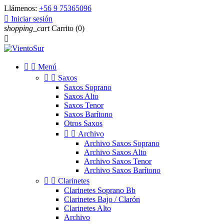
Llámenos:
+56 9 75365096

Iniciar sesión
shopping_cart
Carrito
(0)



Menú


Saxos
Saxos Soprano
Saxos Alto
Saxos Tenor
Saxos Barítono
Otros Saxos


Archivo
Archivo Saxos Soprano
Archivo Saxos Alto
Archivo Saxos Tenor
Archivo Saxos Barítono


Clarinetes
Clarinetes Soprano Bb
Clarinetes Bajo / Clarón
Clarinetes Alto
Archivo