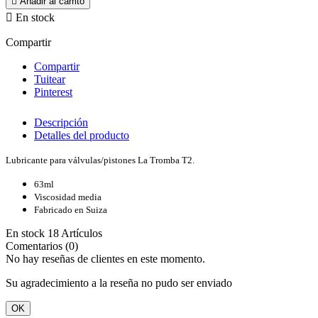

Añadir al carrito

En stock
Compartir
Compartir
Tuitear
Pinterest
Descripción
Detalles del producto
Lubricante para válvulas/pistones La Tromba T2.
63ml
Viscosidad media
Fabricado en Suiza
En stock
18 Artículos
Comentarios (0)
No hay reseñas de clientes en este momento.
Su agradecimiento a la reseña no pudo ser enviado
OK