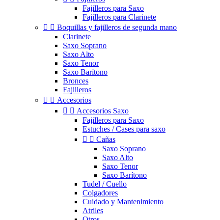
Fajilleros para Saxo
Fajilleros para Clarinete


Boquillas y fajilleros de segunda mano
Clarinete
Saxo Soprano
Saxo Alto
Saxo Tenor
Saxo Barítono
Bronces
Fajilleros


Accesorios


Accesorios Saxo
Fajilleros para Saxo
Estuches / Cases para saxo


Cañas
Saxo Soprano
Saxo Alto
Saxo Tenor
Saxo Barítono
Tudel / Cuello
Colgadores
Cuidado y Mantenimiento
Atriles
Otros